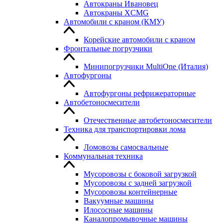
Автокраны Ивановец
Автокраны XCMG
Автомобили с краном (КМУ)
Корейские автомобили с краном
Фронтальные погрузчики
Минипогрузчики MultiOne (Италия)
Автофургоны
Автофургоны рефрижераторные
Автобетоносмесители
Отечественные автобетоносмесители
Техника для транспортировки лома
Ломовозы самосвальные
Коммунальная техника
Мусоровозы с боковой загрузкой
Мусоровозы с задней загрузкой
Мусоровозы контейнерные
Вакуумные машины
Илососные машины
Каналопромывочные машины