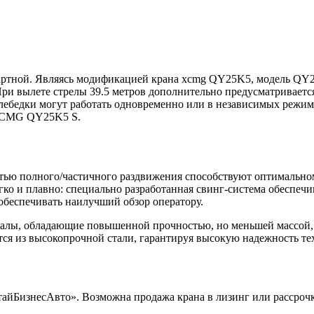
артной. Являясь модификацией крана xcmg QY25K5, модель QY2
ри вылете стрелы 39.5 метров дополнительно предусматриваетс
 лебедки могут работать одновременно или в независимых режи
 XCMG QY25K5 S.
тью полного/частичного раздвижения способствуют оптимально
гко и плавно: специально разработанная свинг-система обеспеч
обеспечивать наилучший обзор оператору.
алы, обладающие повышенной прочностью, но меньшей массой, ч
я из высокопрочной стали, гарантируя высокую надежность те
айБизнесАвто». Возможна продажа крана в лизинг или рассрочк