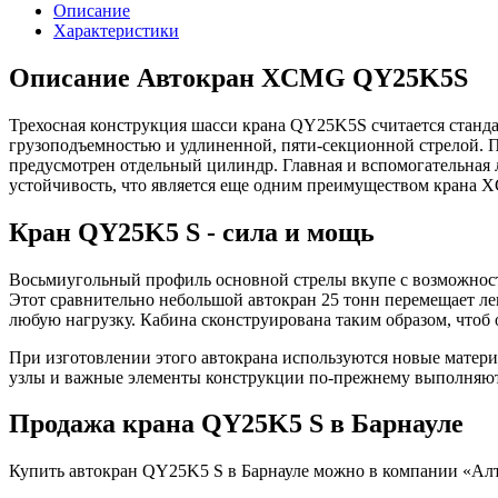
Описание
Характеристики
Описание Автокран XCMG QY25K5S
Трехосная конструкция шасси крана QY25K5S считается станд
грузоподъемностью и удлиненной, пяти-секционной стрелой. П
предусмотрен отдельный цилиндр. Главная и вспомогательная
устойчивость, что является еще одним преимуществом крана
Кран QY25K5 S - сила и мощь
Восьмиугольный профиль основной стрелы вкупе с возможнос
Этот сравнительно небольшой автокран 25 тонн перемещает ле
любую нагрузку. Кабина сконструирована таким образом, чтоб 
При изготовлении этого автокрана используются новые матери
узлы и важные элементы конструкции по-прежнему выполняютс
Продажа крана QY25K5 S в Барнауле
Купить автокран QY25K5 S в Барнауле можно в компании «Алт