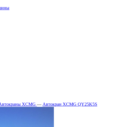
ашины
Автокраны XCMG
—
Автокран XCMG QY25K5S