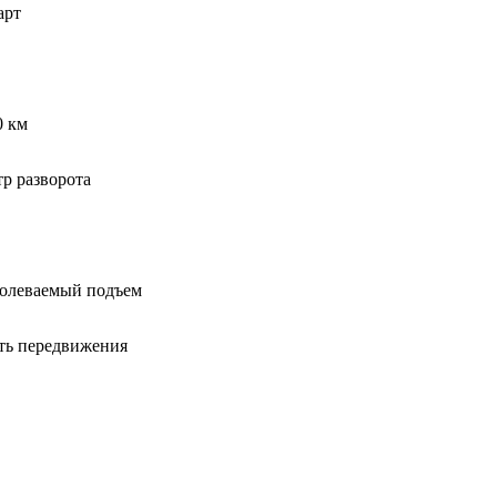
арт
0 км
р разворота
олеваемый подъем
ть передвижения