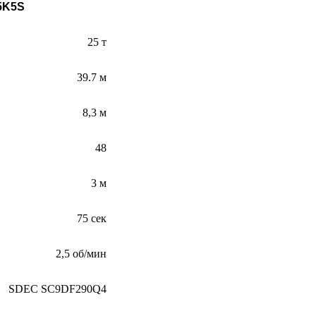
5K5S
25 т
39.7 м
8,3 м
48
3 м
75 сек
2,5 об/мин
SDEC SC9DF290Q4