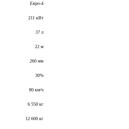
Евро-4
211 кВт
37 л
22 м
260 мм
30%
80 км/ч
6 550 кг
12 600 кг