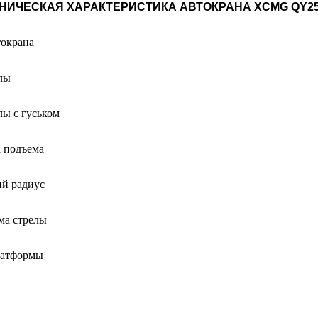
НИЧЕСКАЯ ХАРАКТЕРИСТИКА АВТОКРАНА XCMG QY2
токрана
лы
лы с гуськом
 подъема
й радиус
ма стрелы
латформы