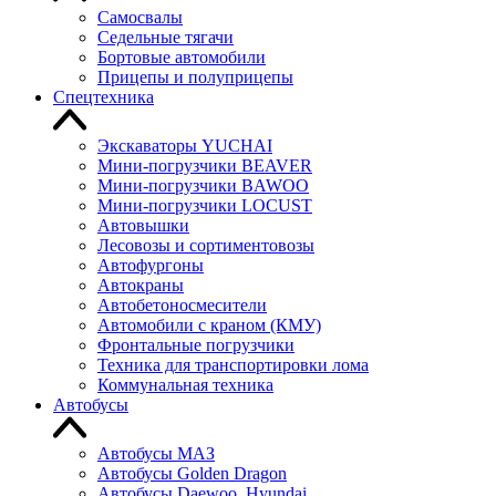
Самосвалы
Седельные тягачи
Бортовые автомобили
Прицепы и полуприцепы
Спецтехника
Экскаваторы YUCHAI
Мини-погрузчики BEAVER
Мини-погрузчики BAWOO
Мини-погрузчики LOCUST
Автовышки
Лесовозы и сортиментовозы
Автофургоны
Автокраны
Автобетоносмесители
Автомобили с краном (КМУ)
Фронтальные погрузчики
Техника для транспортировки лома
Коммунальная техника
Автобусы
Автобусы МАЗ
Автобусы Golden Dragon
Автобусы Daewoo, Hyundai