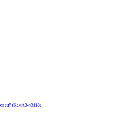
вец'' (КамАЗ-43118)