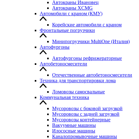
Автокраны Ивановец
Автокраны XCMG
Автомобили с краном (КМУ)
Корейские автомобили с краном
Фронтальные погрузчики
Минипогрузчики MultiOne (Италия)
Автофургоны
Автофургоны рефрижераторные
Автобетоносмесители
Отечественные автобетоносмесители
Техника для транспортировки лома
Ломовозы самосвальные
Коммунальная техника
Мусоровозы с боковой загрузкой
Мусоровозы с задней загрузкой
Мусоровозы контейнерные
Вакуумные машины
Илососные машины
Каналопромывочные машины