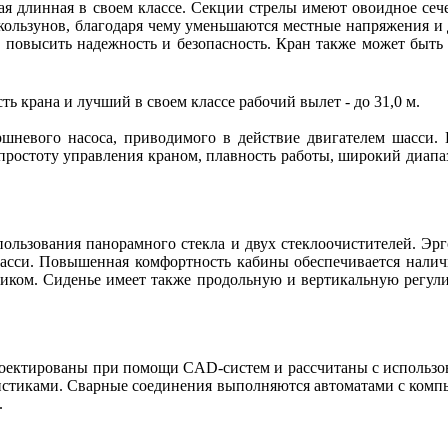
мая длинная в своем классе. Секции стрелы имеют овоидное се
скользунов, благодаря чему уменьшаются местные напряжения и 
о повысить надежность и безопасность. Кран также может быт
ь крана и лучший в своем классе рабочий вылет - до 31,0 м.
ршневого насоса, приводимого в действие двигателем шасси.
простоту управления краном, плавность работы, широкий диапа
пользования панорамного стекла и двух стеклоочистителей. Эр
 шасси. Повышенная комфортность кабины обеспечивается нали
ником. Сиденье имеет также продольную и вертикальную регул
проектированы при помощи CAD-систем и рассчитаны с использ
стиками. Сварные соединения выполняются автоматами с компь
.