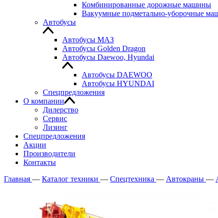
Комбинированные дорожные машины
Вакуумные подметально-уборочные м
Автобусы
Автобусы МАЗ
Автобусы Golden Dragon
Автобусы Daewoo, Hyundai
Автобусы DAEWOO
Автобусы HYUNDAI
Спецпредложения
О компании
Дилерство
Сервис
Лизинг
Спецпредложения
Акции
Производители
Контакты
Главная
—
Каталог техники
—
Спецтехника
—
Автокраны
—