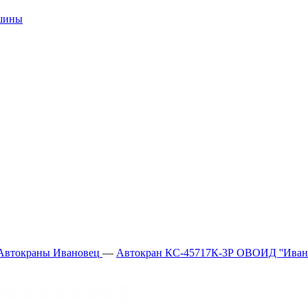
ашины
Автокраны Ивановец
—
Автокран КС-45717К-3Р ОВОИД ''Ивано