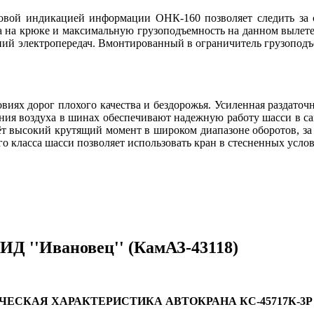
вой индикацией информации ОНК-160 позволяет следить за с
а на крюке и максимальную грузоподъемность на данном вылете
иний электропередач. Вмонтированный в ограничитель грузопод
виях дорог плохого качества и бездорожья. Усиленная раздато
ния воздуха в шинах обеспечивают надежную работу шасси в са
т высокий крутящий момент в широком диапазоне оборотов, за 
 класса шасси позволяет использовать кран в стесненных услов
Д ''Ивановец'' (КамАЗ-43118)
ЧЕСКАЯ ХАРАКТЕРИСТИКА АВТОКРАНА КС-45717К-3Р