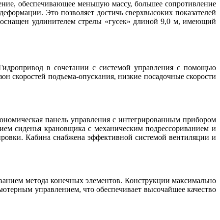
чение, обеспечивающее меньшую массу, большее сопротивление
деформации. Это позволяет достичь сверхвысоких показателей
ь оснащен удлинителем стрелы «гусек» длиной 9,0 м, имеющий
 Гидропривод в сочетании с системой управления с помощью
зон скоростей подъема-опускания, низкие посадочные скорости
гономическая панель управления с интегрированным прибором
чием сиденья крановщика с механическим подрессориванием и
ировки. Кабина снабжена эффективной системой вентиляции и
ованием метода конечных элементов. Конструкции максимально
ютерным управлением, что обеспечивает высочайшее качество