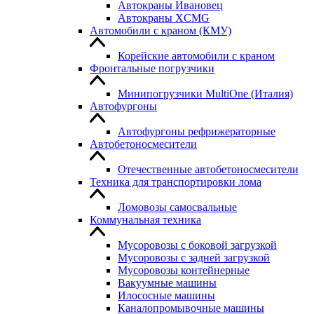
Автокраны Ивановец
Автокраны XCMG
Автомобили с краном (КМУ)
Корейские автомобили с краном
Фронтальные погрузчики
Минипогрузчики MultiOne (Италия)
Автофургоны
Автофургоны рефрижераторные
Автобетоносмесители
Отечественные автобетоносмесители
Техника для транспортировки лома
Ломовозы самосвальные
Коммунальная техника
Мусоровозы с боковой загрузкой
Мусоровозы с задней загрузкой
Мусоровозы контейнерные
Вакуумные машины
Илососные машины
Каналопромывочные машины