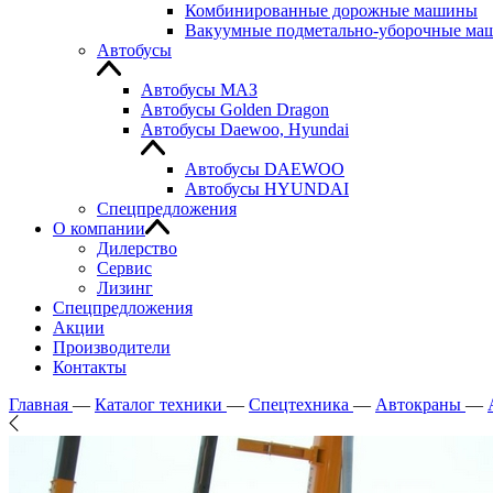
Комбинированные дорожные машины
Вакуумные подметально-уборочные м
Автобусы
Автобусы МАЗ
Автобусы Golden Dragon
Автобусы Daewoo, Hyundai
Автобусы DAEWOO
Автобусы HYUNDAI
Спецпредложения
О компании
Дилерство
Сервис
Лизинг
Спецпредложения
Акции
Производители
Контакты
Главная
—
Каталог техники
—
Спецтехника
—
Автокраны
—