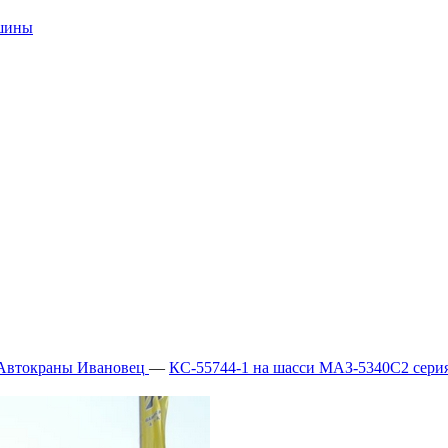
ашины
Автокраны Ивановец
—
КС-55744-1 на шасси МАЗ-5340С2 серия