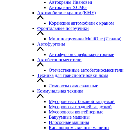
Автокраны Ивановец
Автокраны XCMG
Автомобили с краном (КМУ)
Корейские автомобили с краном
Фронтальные погрузчики
Минипогрузчики MultiOne (Италия)
Автофургоны
Автофургоны рефрижераторные
Автобетоносмесители
Отечественные автобетоносмесители
Техника для транспортировки лома
Ломовозы самосвальные
Коммунальная техника
Мусоровозы с боковой загрузкой
Мусоровозы с задней загрузкой
Мусоровозы контейнерные
Вакуумные машины
Илососные машины
Каналопромывочные машины