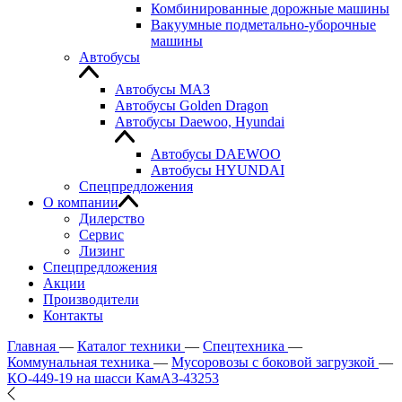
Комбинированные дорожные машины
Вакуумные подметально-уборочные
машины
Автобусы
Автобусы МАЗ
Автобусы Golden Dragon
Автобусы Daewoo, Hyundai
Автобусы DAEWOO
Автобусы HYUNDAI
Спецпредложения
О компании
Дилерство
Сервис
Лизинг
Спецпредложения
Акции
Производители
Контакты
Главная
—
Каталог техники
—
Спецтехника
—
Коммунальная техника
—
Мусоровозы с боковой загрузкой
—
КО-449-19 на шасси КамАЗ-43253