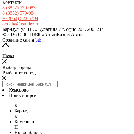
Контакты
8
(3852
) 570-083
8
(3852
) 570-084
+7
(963
) 522-5494
oooaba@yandex.ru
Барнаул, ул. П.С. Кулагина 7 г, офис 204, 206, 214
© 2026 ООО ПКФ «АлтайБизнесАвто»
Создание сайта
btb
Назад
Выбор города
Выберите город
Кемерово
Новосибирск
Б
Барнаул
К
Кемерово
Н
Новосибирск