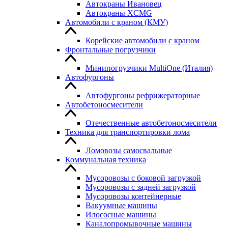
Автокраны Ивановец
Автокраны XCMG
Автомобили с краном (КМУ)
Корейские автомобили с краном
Фронтальные погрузчики
Минипогрузчики MultiOne (Италия)
Автофургоны
Автофургоны рефрижераторные
Автобетоносмесители
Отечественные автобетоносмесители
Техника для транспортировки лома
Ломовозы самосвальные
Коммунальная техника
Мусоровозы с боковой загрузкой
Мусоровозы с задней загрузкой
Мусоровозы контейнерные
Вакуумные машины
Илососные машины
Каналопромывочные машины