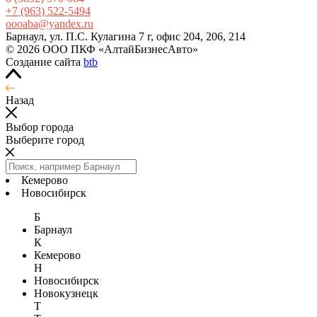
+7
(963
) 522-5494
oooaba@yandex.ru
Барнаул, ул. П.С. Кулагина 7 г, офис 204, 206, 214
© 2026 ООО ПКФ «АлтайБизнесАвто»
Создание сайта
btb
Назад
Выбор города
Выберите город
Кемерово
Новосибирск
Б
Барнаул
К
Кемерово
Н
Новосибирск
Новокузнецк
Т