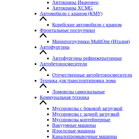
Автокраны Ивановец
Автокраны XCMG
Автомобили с краном (КМУ)
Корейские автомобили с краном
Фронтальные погрузчики
Минипогрузчики MultiOne (Италия)
Автофургоны
Автофургоны рефрижераторные
Автобетоносмесители
Отечественные автобетоносмесители
Техника для транспортировки лома
Ломовозы самосвальные
Коммунальная техника
Мусоровозы с боковой загрузкой
Мусоровозы с задней загрузкой
Мусоровозы контейнерные
Вакуумные машины
Илососные машины
Каналопромывочные машины