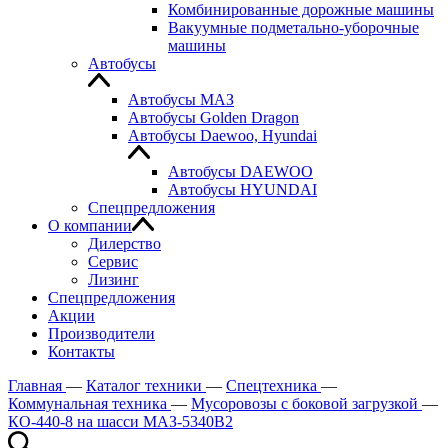
Комбинированные дорожные машины
Вакуумные подметально-уборочные
машины
Автобусы
Автобусы МАЗ
Автобусы Golden Dragon
Автобусы Daewoo, Hyundai
Автобусы DAEWOO
Автобусы HYUNDAI
Спецпредложения
О компании
Дилерство
Сервис
Лизинг
Спецпредложения
Акции
Производители
Контакты
Главная
—
Каталог техники
—
Спецтехника
—
Коммунальная техника
—
Мусоровозы с боковой загрузкой
—
КО-440-8 на шасси МАЗ-5340В2