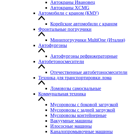
Автокраны Ивановец
Автокраны XCMG
Автомобили с краном (КМУ)
Корейские автомобили с краном
Фронтальные погрузчики
Минипогрузчики MultiOne (Италия)
Автофургоны
Автофургоны рефрижераторные
Автобетоносмесители
Отечественные автобетоносмесители
Техника для транспортировки лома
Ломовозы самосвальные
Коммунальная техника
Мусоровозы с боковой загрузкой
Мусоровозы с задней загрузкой
Мусоровозы контейнерные
Вакуумные машины
Илососные машины
Каналопромывочные машины