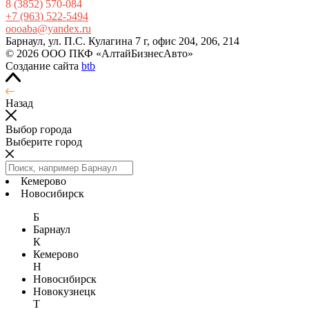
8
(3852
) 570-084
+7
(963
) 522-5494
oooaba@yandex.ru
Барнаул, ул. П.С. Кулагина 7 г, офис 204, 206, 214
© 2026 ООО ПКФ «АлтайБизнесАвто»
Создание сайта
btb
Назад
Выбор города
Выберите город
Кемерово
Новосибирск
Б
Барнаул
К
Кемерово
Н
Новосибирск
Новокузнецк
Т