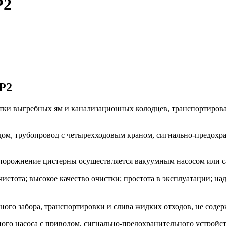
Р2
Р2
ки выгребных ям и канализационных колодцев, транспортирован
водом, трубопровод с четырехходовым краном, сигнально-предо
порожнение цистерны осуществляется вакуумным насосом или с
истота; высокое качество очистки; простота в эксплуатации; на
ного забора, транспортировки и слива жидких отходов, не соде
ного насоса с приводом, сигнально-предохранительного устрой