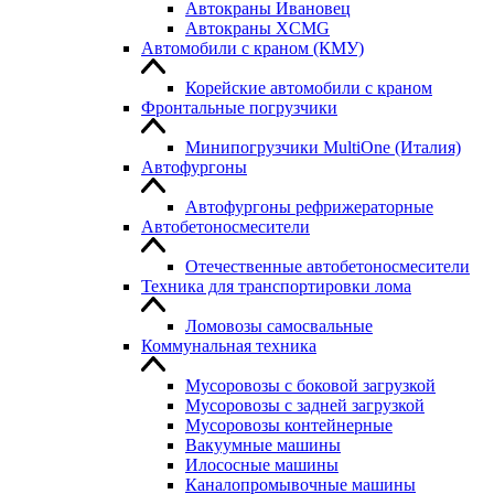
Автокраны Ивановец
Автокраны XCMG
Автомобили с краном (КМУ)
Корейские автомобили с краном
Фронтальные погрузчики
Минипогрузчики MultiOne (Италия)
Автофургоны
Автофургоны рефрижераторные
Автобетоносмесители
Отечественные автобетоносмесители
Техника для транспортировки лома
Ломовозы самосвальные
Коммунальная техника
Мусоровозы с боковой загрузкой
Мусоровозы с задней загрузкой
Мусоровозы контейнерные
Вакуумные машины
Илососные машины
Каналопромывочные машины