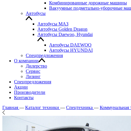
Комбинированные дорожные машины
Вакуумные подметально-уборочные м
Автобусы
Автобусы МАЗ
Автобусы Golden Dragon
Автобусы Daewoo, Hyundai
Автобусы DAEWOO
Автобусы HYUNDAI
Спецпредложения
О компании
Дилерство
Сервис
Лизинг
Спецпредложения
Акции
Производители
Контакты
Главная
—
Каталог техники
—
Спецтехника
—
Коммунальная 