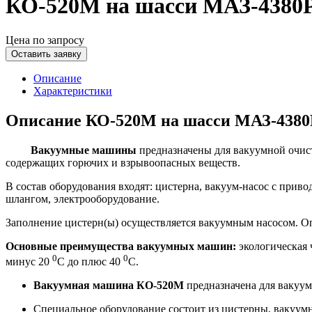
КО-520М на шасси МАЗ-4380
Цена по запросу
Оставить заявку
Описание
Характеристики
Описание КО-520М на шасси МАЗ-4380
Вакуумные машины
предназначены для вакуумной очист
содержащих горючих и взрывоопасных веществ.
В состав оборудования входят: цистерна, вакуум-насос с при
шлангом, электрооборудование.
Заполнение цистерн(ы) осуществляется вакуумным насосом. О
Основные преимущества вакуумных машин:
экологическая ч
0
0
минус 20
С до плюс 40
С.
Вакуумная машина КО-520М
предназначена для вакуум
Специальное оборудование состоит из цистерны, вакуум