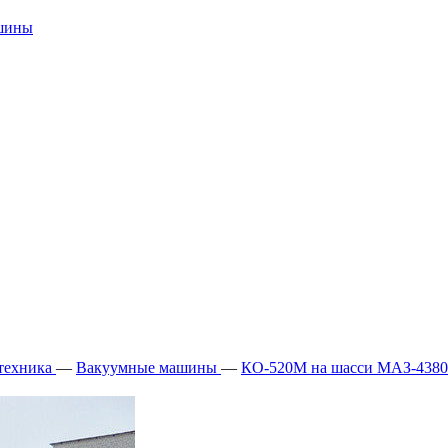
ашины
техника
—
Вакуумные машины
—
КО-520М на шасси МАЗ-438