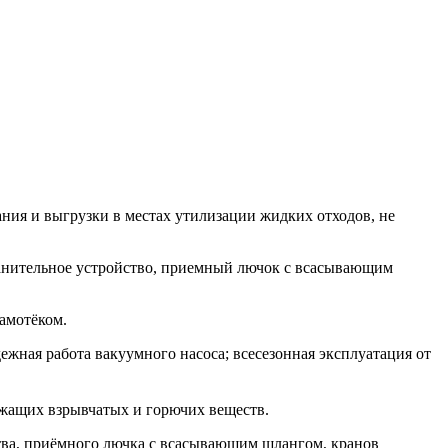
ия и выгрузки в местах утилизации жидких отходов, не
хранительное устройство, приемный лючок с всасывающим
амотёком.
дежная работа вакуумного насоса; всесезонная эксплуатация от
ржащих взрывчатых и горючих веществ.
ства, приёмного лючка с всасывающим шлангом, кранов