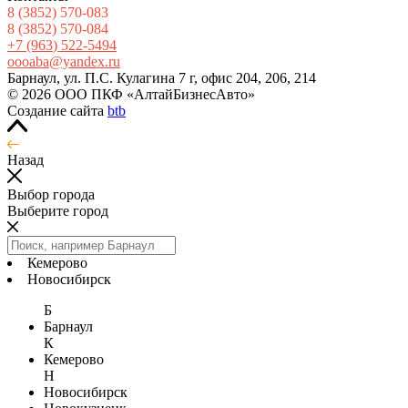
8
(3852
) 570-083
8
(3852
) 570-084
+7
(963
) 522-5494
oooaba@yandex.ru
Барнаул, ул. П.С. Кулагина 7 г, офис 204, 206, 214
© 2026 ООО ПКФ «АлтайБизнесАвто»
Создание сайта
btb
Назад
Выбор города
Выберите город
Кемерово
Новосибирск
Б
Барнаул
К
Кемерово
Н
Новосибирск