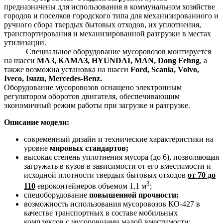
предназначены для использования в коммунальном хозяйстве
городов и поселков городского типа для механизированного и
ручного сбора твердых бытовых отходов, их уплотнения,
транспортирования и механизированной разгрузки в местах
утилизации.
Специальное оборудование мусоровозов монтируется
на шасси
МАЗ, КАМАЗ, HYUNDAI, MAN, Dong Fehng
, а
также возможна установка на шасси
Ford, Scania, Volvo,
Iveco, Isuzu, Mercedes-Benz.
Оборудование мусоровозов оснащено электронным
регулятором оборотов двигателя, обеспечивающим
экономичный режим работы при загрузке и разгрузке.
Описание модели:
современный дизайн и технические характеристики на
уровне
мировых стандартов;
высокая степень уплотнения мусора (до 6), позволяющая
загружать в кузов в зависимости от его вместимости и
исходной плотности твердых бытовых отходов
от 70 до
3
110
евроконтейнеров объемом 1,1 м
;
спецоборудование
повышенной прочности;
возможность использования мусоровозов КО-427 в
качестве транспортных в составе мобильных
комплексов с мусоровозами малой вместимости;