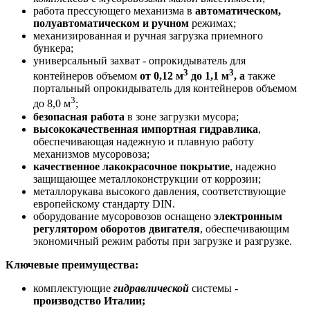
работа прессующего механизма в
автоматическом,
полуавтоматическом и ручном
режимах;
механизированная и ручная загрузка приемного
бункера;
универсальный захват - опрокидыватель для
3
3
контейнеров объемом
от 0,12 м
до 1,1 м
, а
также
портальный опрокидыватель для контейнеров объемом
3
до 8,0 м
;
безопасная работа
в зоне загрузки мусора;
высококачественная импортная гидравлика
,
обеспечивающая надежную и плавную работу
механизмов мусоровоза;
качественное лакокрасочное покрытие
, надежно
защищающее металлоконструкции от коррозии;
металлорукава высокого давления, соответствующие
европейскому стандарту DIN.
оборудование мусоровозов оснащено
электронным
регулятором оборотов двигателя
, обеспечивающим
экономичный режим работы при загрузке и разгрузке.
Ключевые преимущества:
комплектующие
гидравлической
системы -
производство Италии;