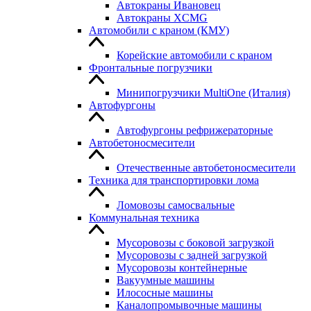
Автокраны Ивановец
Автокраны XCMG
Автомобили с краном (КМУ)
Корейские автомобили с краном
Фронтальные погрузчики
Минипогрузчики MultiOne (Италия)
Автофургоны
Автофургоны рефрижераторные
Автобетоносмесители
Отечественные автобетоносмесители
Техника для транспортировки лома
Ломовозы самосвальные
Коммунальная техника
Мусоровозы с боковой загрузкой
Мусоровозы с задней загрузкой
Мусоровозы контейнерные
Вакуумные машины
Илососные машины
Каналопромывочные машины