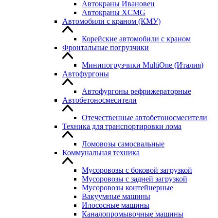
Автокраны Ивановец
Автокраны XCMG
Автомобили с краном (КМУ)
Корейские автомобили с краном
Фронтальные погрузчики
Минипогрузчики MultiOne (Италия)
Автофургоны
Автофургоны рефрижераторные
Автобетоносмесители
Отечественные автобетоносмесители
Техника для транспортировки лома
Ломовозы самосвальные
Коммунальная техника
Мусоровозы с боковой загрузкой
Мусоровозы с задней загрузкой
Мусоровозы контейнерные
Вакуумные машины
Илососные машины
Каналопромывочные машины