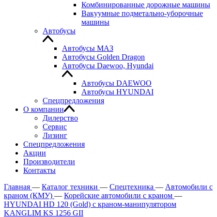
Комбинированные дорожные машины
Вакуумные подметально-уборочные
машины
Автобусы
Автобусы МАЗ
Автобусы Golden Dragon
Автобусы Daewoo, Hyundai
Автобусы DAEWOO
Автобусы HYUNDAI
Спецпредложения
О компании
Дилерство
Сервис
Лизинг
Спецпредложения
Акции
Производители
Контакты
Главная
—
Каталог техники
—
Спецтехника
—
Автомобили с
краном (КМУ)
—
Корейские автомобили с краном
—
HYUNDAI HD 120 (Gold) c краном-манипулятором
KANGLIM KS 1256 GII