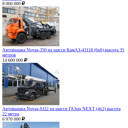
8 000 000
Автовышка Novas-350 на шасси КамАЗ-43118 (6х6) высота 35
метров
14 600 000
Автовышка Novas-SJ22 на шасси ГАЗон NEXT (4х2) высота
22 метра
6 970 000