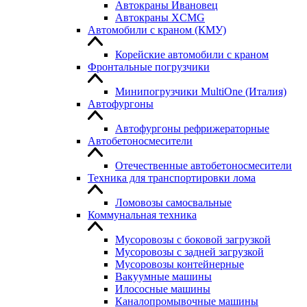
Автокраны Ивановец
Автокраны XCMG
Автомобили с краном (КМУ)
Корейские автомобили с краном
Фронтальные погрузчики
Минипогрузчики MultiOne (Италия)
Автофургоны
Автофургоны рефрижераторные
Автобетоносмесители
Отечественные автобетоносмесители
Техника для транспортировки лома
Ломовозы самосвальные
Коммунальная техника
Мусоровозы с боковой загрузкой
Мусоровозы с задней загрузкой
Мусоровозы контейнерные
Вакуумные машины
Илососные машины
Каналопромывочные машины