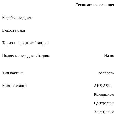
Техническое оснаще
Коробка передач
Емкость бака
Тормоза передние / зандие
Подвеска передняя / задняя
На по
Тип кабины
располо
Комплектация
ABS ASR
Кондицион
Центральн
Электрост