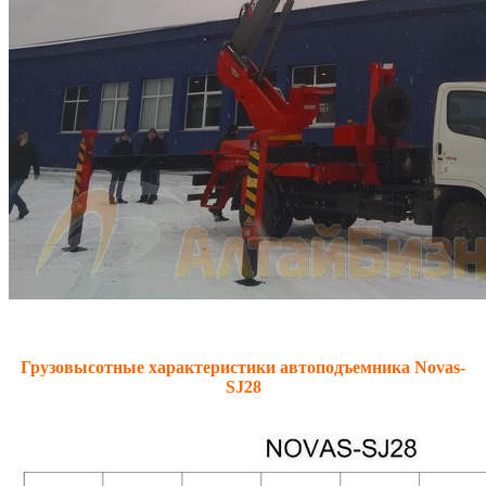
Грузовысотные характеристики автоподъемника
Novas
-
SJ
2
8