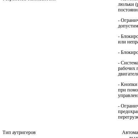
люльки (
постоянн
- Ограни
допустим
- Блокир
или непр
- Блокир
- Систем
рабочих 
двигател
- Кнопки
при помо
управлен
- Ограни
предохра
перегруз
Тип аутригеров
Автома
выд