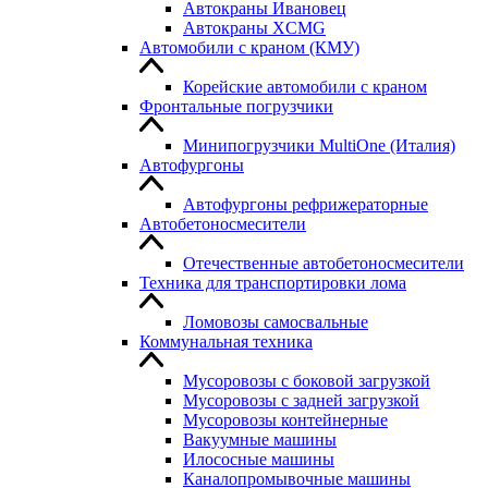
Автокраны Ивановец
Автокраны XCMG
Автомобили с краном (КМУ)
Корейские автомобили с краном
Фронтальные погрузчики
Минипогрузчики MultiOne (Италия)
Автофургоны
Автофургоны рефрижераторные
Автобетоносмесители
Отечественные автобетоносмесители
Техника для транспортировки лома
Ломовозы самосвальные
Коммунальная техника
Мусоровозы с боковой загрузкой
Мусоровозы с задней загрузкой
Мусоровозы контейнерные
Вакуумные машины
Илососные машины
Каналопромывочные машины