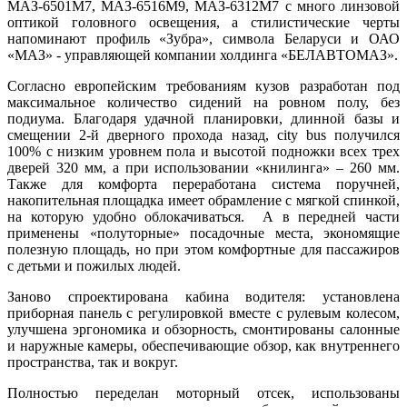
МАЗ-6501M7, МАЗ-6516M9, МАЗ-6312M7 с много линзовой
оптикой головного освещения, а стилистические черты
напоминают профиль «Зубра», символа Беларуси и ОАО
«МАЗ» - управляющей компании холдинга «БЕЛАВТОМАЗ».
Согласно европейским требованиям кузов разработан под
максимальное количество сидений на ровном полу, без
подиума. Благодаря удачной планировки, длинной базы и
смещении 2-й дверного прохода назад, city bus получился
100% с низким уровнем пола и высотой подножки всех трех
дверей 320 мм, а при использовании «книлинга» – 260 мм.
Также для комфорта переработана система поручней,
накопительная площадка имеет обрамление с мягкой спинкой,
на которую удобно облокачиваться. А в передней части
применены «полуторные» посадочные места, экономящие
полезную площадь, но при этом комфортные для пассажиров
с детьми и пожилых людей.
Заново спроектирована кабина водителя: установлена
приборная панель с регулировкой вместе с рулевым колесом,
улучшена эргономика и обзорность, смонтированы салонные
и наружные камеры, обеспечивающие обзор, как внутреннего
пространства, так и вокруг.
Полностью переделан моторный отсек, использованы