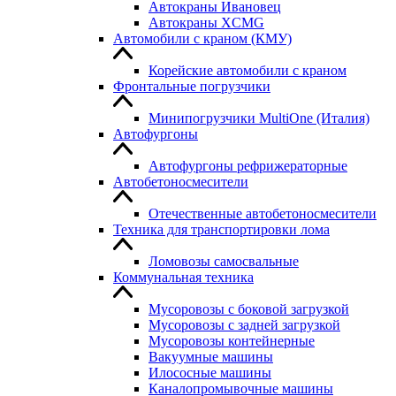
Автокраны Ивановец
Автокраны XCMG
Автомобили с краном (КМУ)
Корейские автомобили с краном
Фронтальные погрузчики
Минипогрузчики MultiOne (Италия)
Автофургоны
Автофургоны рефрижераторные
Автобетоносмесители
Отечественные автобетоносмесители
Техника для транспортировки лома
Ломовозы самосвальные
Коммунальная техника
Мусоровозы с боковой загрузкой
Мусоровозы с задней загрузкой
Мусоровозы контейнерные
Вакуумные машины
Илососные машины
Каналопромывочные машины