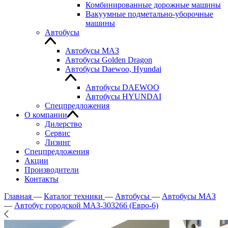
Комбинированные дорожные машины
Вакуумные подметально-уборочные
машины
Автобусы
Автобусы МАЗ
Автобусы Golden Dragon
Автобусы Daewoo, Hyundai
Автобусы DAEWOO
Автобусы HYUNDAI
Спецпредложения
О компании
Дилерство
Сервис
Лизинг
Спецпредложения
Акции
Производители
Контакты
Главная
—
Каталог техники
—
Автобусы
—
Автобусы МАЗ
—
Автобус городской МАЗ-303266 (Евро-6)